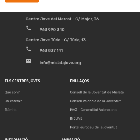
Centre Jove del Mercat - C/ Major, 36
phone
963 990 340
Centre Jove Túria - C/ Túria, 13
phone
963 837 141
email
info@mislatajove.org
ELS CENTRES JOVES
ENLLAÇOS
Què són?
Consell de la Joventut de Mislata
On estem?
Consell Valencià de la Joventut
Tràmits
IVAJ - Generalitat Valenciana
INJUVE
Portal europeu de la joventut
INFORMACIÓ
ANIMACIÓ