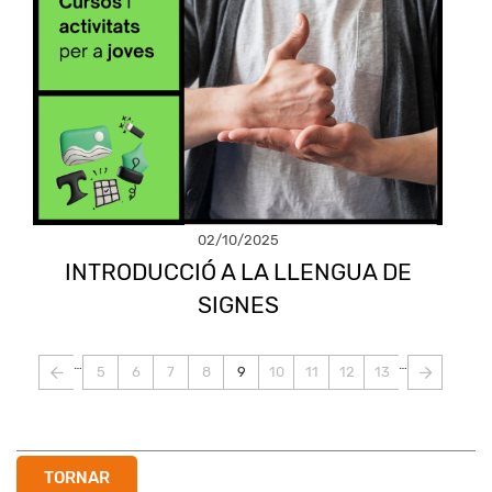
02/10/2025
INTRODUCCIÓ A LA LLENGUA DE
SIGNES
Paginació
…
…
5
6
7
8
9
10
11
12
13
Page
Page
Page
Page
Pàgina
Page
Page
Page
Page
actual
TORNAR