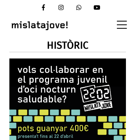
Vés
al
contingut
HISTÒRIC