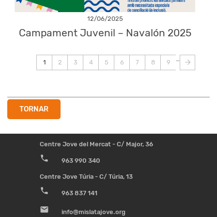
12/06/2025
Campament Juvenil – Navalón 2025
Paginació
…
1
2
3
4
5
6
7
8
9
Pàgina
Page
Page
Page
Page
Page
Page
Page
Page
actual
TORNAR
Centre Jove del Mercat - C/ Major, 36
phone
963 990 340
Centre Jove Túria - C/ Túria, 13
phone
963 837 141
email
info@mislatajove.org