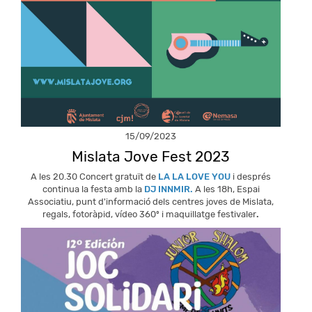
15/09/2023
Mislata Jove Fest 2023
A les 20.30 Concert gratuït de
LA LA LOVE YOU
i després
continua la festa amb la
DJ INNMIR.
A les 18h, Espai
Associatiu, punt d'informació dels centres joves de Mislata,
regals, fotoràpid, vídeo 360º i maquillatge festivaler
.