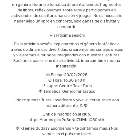
un género literario o temática diferente, leemos fragmentos
de libros, reflexionamos sobre ellos y participamos en
actividades de escritura, narración y juegos. No es necesario
haber leído un libro en concreto, solo ganas de disfrutar y
compartir.
🔹 ¡ Próxima sesión!
En la próxima sesión, exploraremos el género fantástico a
través de dinámicas divertidas, crearemos personajes únicos
y viajaremos a mundos imaginarios con nuestras lecturas.
Será un espacio lleno de creatividad, intercambio y mucha
inspiración.
📅 Fecha: 20/02/2025
⏰ Hora: 16.30 a 18 h
📍 Lugar: Centre Jove Túria
🌟 Temática: Género fantástico
¡ No te quedes fuera! Inscríbete y vive la literatura de una
manera diferente. 📝📚
Link de inscripción al club:
https://forms.gle/9qSnNd7MWbcC8CrAA
💬 ¿Tienes dudas? Escríbenos y te contamos más. ¡ Nos
vemos en el próximo taller!